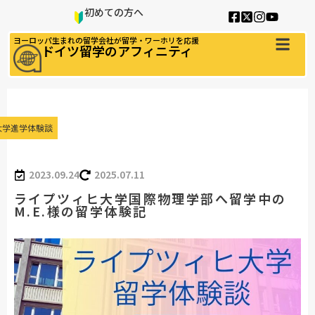
初めての方へ
ヨーロッパ生まれの留学会社が留学・ワーホリを応援
ドイツ留学のアフィニティ
大学進学体験談
2023.09.24
2025.07.11
ライプツィヒ大学国際物理学部へ留学中の
M.E.様の留学体験記