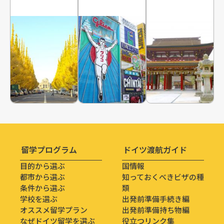
留学プログラム
ドイツ渡航ガイド
目的から選ぶ
国情報
都市から選ぶ
知っておくべきビザの種
条件から選ぶ
類
学校を選ぶ
出発前準備手続き編
オススメ留学プラン
出発前準備持ち物編
なぜドイツ留学を選ぶ
役立つリンク集