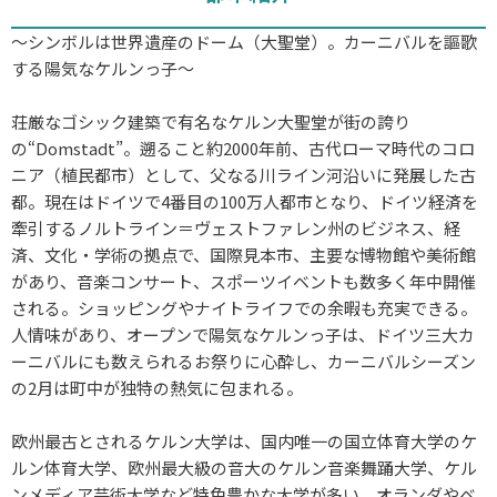
〜シンボルは世界遺産のドーム（大聖堂）。カーニバルを謳歌
する陽気なケルンっ子〜
荘厳なゴシック建築で有名なケルン大聖堂が街の誇り
の“Domstadt”。遡ること約2000年前、古代ローマ時代のコロ
ニア（植民都市）として、父なる川ライン河沿いに発展した古
都。現在はドイツで4番目の100万人都市となり、ドイツ経済を
牽引するノルトライン＝ヴェストファレン州のビジネス、経
済、文化・学術の拠点で、国際見本市、主要な博物館や美術館
があり、音楽コンサート、スポーツイベントも数多く年中開催
される。ショッピングやナイトライフでの余暇も充実できる。
人情味があり、オープンで陽気なケルンっ子は、ドイツ三大カ
ーニバルにも数えられるお祭りに心酔し、カーニバルシーズン
の2月は町中が独特の熱気に包まれる。
欧州最古とされるケルン大学は、国内唯一の国立体育大学のケ
ルン体育大学、欧州最大級の音大のケルン音楽舞踊大学、ケル
ンメディア芸術大学など特色豊かな大学が多い。オランダやベ