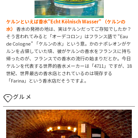
ケルンといえば香水”Echt Kölnisch Wasser” （ケルンの
水）
香水の発祥の地は、実はケルンだってご存知でしたか？
そう言われてみると「オーデコロン」はフランス語で “Eau
de Cologne” 「ケルンの水」という意。かのナポレオンがケ
ルンを占領していた頃、彼がケルンの香水をフランスに持ち
帰ったのが、フランスでの香水の流行の始まりだとか。今日
ケルンを代表する世界的香水メーカーは「4711」ですが、18
世紀、世界最古の香水店とされているのは現存する
「Farina」という香水店だそうですよ。
グルメ