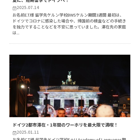
夏に、短期留学でドイツへ！
2025.07.14
お名前E.T.様 留学先ケルン学校BWSケルン期間3週間 最初は、
ドイツでコロナに感染した場合や、帰国前の検査などの手続き
を独力ですることなどを不安に思っていました。滞在先の家庭
は...
ドイツ2都市滞在・1年間のワーホリを最大限で満喫！
2025.01.11
お名前C.T.様 留学先ドイツ学校F＋U Academy of Languages期